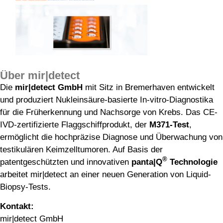
Über mir|detect
Die
mir|detect GmbH
mit Sitz in Bremerhaven entwickelt
und produziert Nukleinsäure-basierte In-vitro-Diagnostika
für die Früherkennung und Nachsorge von Krebs. Das CE-
IVD-zertifizierte Flaggschiffprodukt, der
M371-Test
,
ermöglicht die hochpräzise Diagnose und Überwachung von
testikulären Keimzelltumoren. Auf Basis der
®
patentgeschützten und innovativen
panta|Q
Technologie
arbeitet mir|detect an einer neuen Generation von Liquid-
Biopsy-Tests.
Kontakt:
mir|detect GmbH